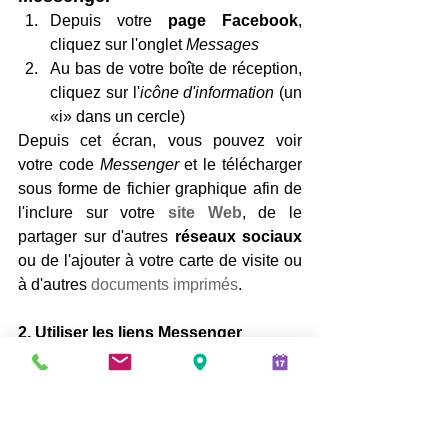
Depuis votre 
page Facebook
, 
cliquez sur l'onglet 
Messages
Au bas de votre boîte de réception, 
cliquez sur l'
icône d'information
 (un 
«i» dans un cercle)
Depuis cet écran, vous pouvez voir 
votre code 
Messenger
 et le télécharger 
sous forme de fichier graphique afin de 
l'inclure sur votre 
site Web
, de le 
partager sur d'autres
 réseaux sociaux
ou de l'ajouter à votre carte de visite ou 
à d'autres 
documents imprimés
.
2. Utiliser les liens Messenger
Comme votre code 
Messenger
, votre 
lien 
Messenger
 est un outil que vous 
pouvez utiliser pour aider les gens à 