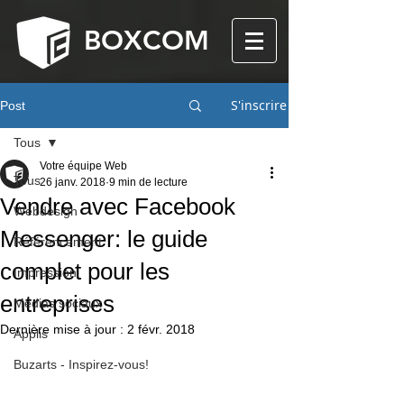
BOXCOM
S'inscrire
Post
Tous
Votre équipe Web
Tous
26 janv. 2018
9 min de lecture
Vendre avec Facebook
Webdesign
Messenger: le guide
Référencement
complet pour les
Impression
entreprises
Médias sociaux
Dernière mise à jour :
2 févr. 2018
Applis
Buzarts - Inspirez-vous!