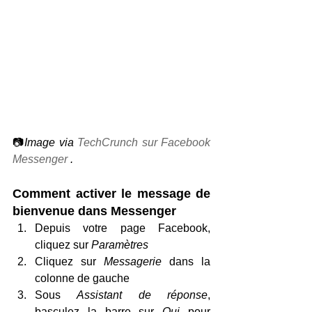
📷
Image via 
TechCrunch sur Facebook 
Messenger
.
Comment activer le message de 
bienvenue dans Messenger
Depuis votre page Facebook, 
cliquez sur 
Paramètres
Cliquez sur 
Messagerie
 dans la 
colonne de gauche
Sous 
Assistant de réponse
, 
basculez la barre sur 
Oui
 pour 