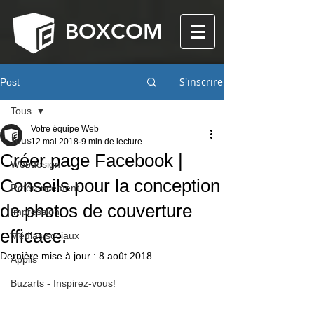
BOXCOM
S'inscrire
Post
Tous
Votre équipe Web
Tous
12 mai 2018
9 min de lecture
Créer page Facebook |
Webdesign
Conseils pour la conception
Référencement
de photos de couverture
Impression
efficace.
Médias sociaux
Dernière mise à jour :
8 août 2018
Applis
Buzarts - Inspirez-vous!