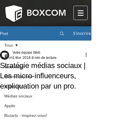
BOXCOM
S'inscrire
Post
Tous
Votre équipe Web
Tous
1 févr. 2018
8 min de lecture
Stratégie médias sociaux |
Webdesign
Les micro-influenceurs,
Référencement
expliquation par un pro.
Impression
Médias sociaux
Applis
Buzarts - Inspirez-vous!