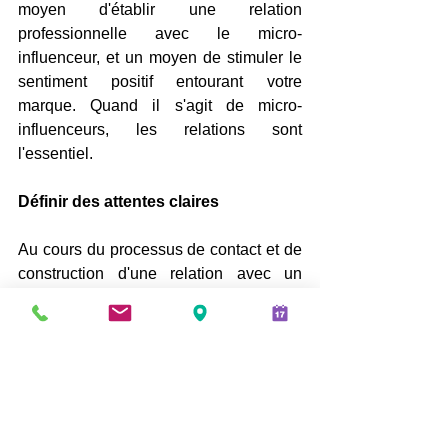
moyen d'établir une relation 
professionnelle avec le micro-
influenceur, et un moyen de stimuler le 
sentiment positif entourant votre 
marque. Quand il s'agit de micro-
influenceurs, les relations sont 
l'essentiel.
Définir des attentes claires
Au cours du processus de contact et de 
construction d'une relation avec un 
micro-influenceur embauché, il est 
important d'être transparent avec les 
détails de votre transaction.
Avant de lancer la 
campagne 
publicitaire
, discutez de vos objectifs 
commerciaux avec le micro-influenceur. 