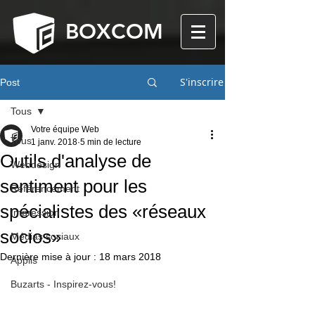
BOXCOM
S'inscrire
Post
Tous
Votre équipe Web
Tous
1 janv. 2018
5 min de lecture
Outils d'analyse de
Webdesign
sentiment pour les
Référencement
spécialistes des «réseaux
Impression
socios»
Médias sociaux
Dernière mise à jour :
18 mars 2018
Applis
Buzarts - Inspirez-vous!