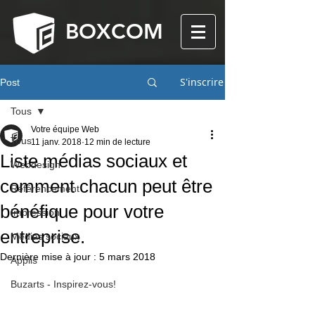
BOXCOM
S'inscrire
Post
Tous
Votre équipe Web
Tous
11 janv. 2018
12 min de lecture
Liste médias sociaux et
Webdesign
comment chacun peut être
Référencement
bénéfique pour votre
Impression
entreprise.
Médias sociaux
Dernière mise à jour :
5 mars 2018
Applis
Buzarts - Inspirez-vous!