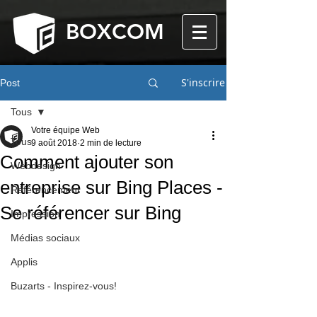
BOXCOM
S'inscrire
Post
Tous
Votre équipe Web
Tous
9 août 2018
2 min de lecture
Comment ajouter son
Webdesign
entreprise sur Bing Places -
Référencement
Se référencer sur Bing
Impression
Médias sociaux
Applis
Buzarts - Inspirez-vous!