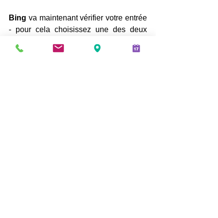
Bing
 va maintenant vérifier votre entrée 
- pour cela choisissez une des deux 
méthodes vérification - vous allez 
ensuite recevoir un email de 
confirmation.
Cliquez ici pour tout connaître sur Bing
Besoin d'aide pour votre 
référencement?
Découvrez nos forfaits ou demandez 
une première analyse sans frais
Applis