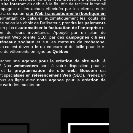
e
site internet
du début à la fin. Afin de faciliter le travail
mpagnie et les achats effectués par les clients, notre
se a conçu un
site Web transactionnelle
(boutique en
ermettant de calculer automatiquement les coûts de
selon les choix de l'utilisateur, prendre les
paiements
en plus d'
automatiser la facturation de l’entreprise
et
ion de leurs inventaires. Appuyé par un plan de
cement Web orienté SEO
, par des
campagnes ciblées
 réseaux sociaux
et sur les
moteurs de recherche
,
.ca est devenu le un concurrent de taille pour le e-
 de vêtements en ligne au
Québec
.
ercher une
agence pour la création de site web à
? Nos
webmasters
sont à votre disposition pour la
n et la
programmation de site web
.
Boxcom
est
t spécialisée en
référencement Web (SEO)
.
Prenez un
ous en ligne
avec notre
agence
pour la
création de
te web
dès maintenant.