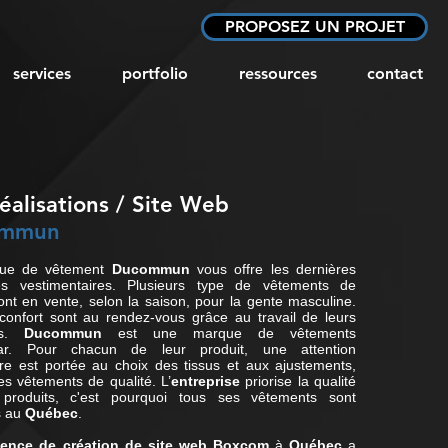
PROPOSEZ UN PROJET
services
portfolio
ressources
contact
éalisations
/ Site Web
ommun
ue de vêtement
Ducommun
vous offre les dernières
es vestimentaires. Plusieurs type de vêtements de
sont en vente, selon la saison, pour la gente masculine.
 confort sont au rendez-vous grâce au travail de leurs
rs.
Ducommun
est une marque de vêtements
ear. Pour chacun de leur produit, une attention
ière est portée au choix des tissus et aux ajustements,
es vêtements de qualité. L’
entreprise
priorise la qualité
produits, c'est pourquoi tous ses vêtements sont
s au
Québec
.
ence de création de site web
Boxcom
à
Québec
a