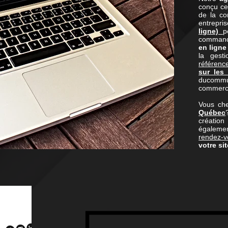
conçu c
de la co
entrepri
ligne)
p
commande 
en ligne
la gest
référen
sur les
ducommun
commerce
Vous ch
Québec
créatio
égalemen
rendez-v
votre si