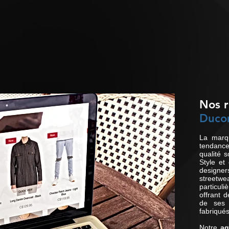
Nos r
Duc
La marq
tendanc
qualité 
Style et
designe
streetw
particul
offrant d
de ses 
fabriqué
Notre
ag