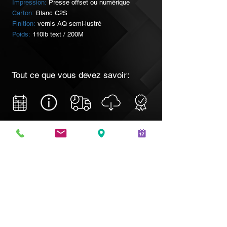
Impression:
Presse offset ou numérique
Carton:
Blanc C2S
Finition:
vernis AQ semi-lustré
Poids:
110lb text / 200M
Tout ce que vous devez savoir:
*
ATTENTION
Plus de détails sur nos délais de production
ici
.
LIVRAISON GRATUITE AU CANADA