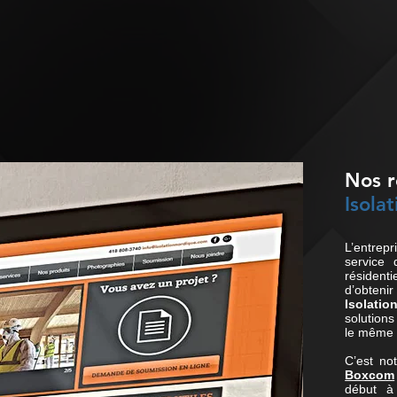
Nos r
Isola
L’entrep
service 
résidenti
d’obtenir
Isolati
solution
le même 
C’est no
Boxcom
début à