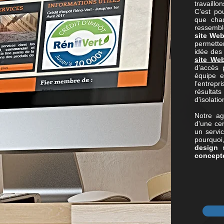
travaillon
C’est po
que ch
ressembl
site We
permette
idée des 
site We
d’accès 
équipe 
l’entrep
résultats
d'isolati
Notre a
d'une ce
un servi
pourquo
design
n
concepte