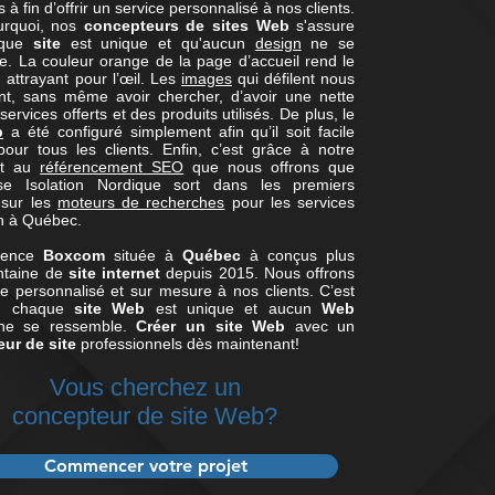
s à fin d’offrir un service personnalisé à nos clients.
urquoi, nos
concepteurs de sites Web
s'assure
aque
site
est unique et qu'aucun
design
ne se
e. La couleur orange de la page d’accueil rend le
b
attrayant pour l’œil. Les
images
qui défilent nous
nt, sans même avoir chercher, d’avoir une nette
services offerts et des produits utilisés. De plus, le
b
a été configuré simplement afin qu’il soit facile
pour tous les clients. Enfin, c’est grâce à notre
et au
référencement SEO
que nous offrons que
rise Isolation Nordique sort dans les premiers
 sur les
moteurs de recherches
pour les services
on à Québec.
gence
Boxcom
située à
Québec
à conçus plus
ntaine de
site internet
depuis 2015. Nous offrons
ce personnalisé et sur mesure à nos clients. C’est
i, chaque
site Web
est unique et aucun
Web
e se ressemble.
Créer un site Web
avec un
ur de site
professionnels dès maintenant!
Vous cherchez un
concepteur de site Web?
Commencer votre projet