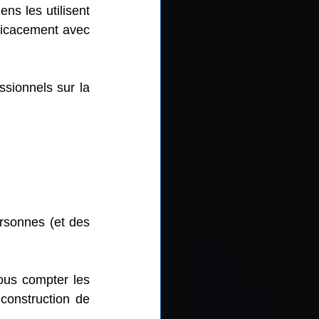
s les utilisent 
ficacement avec 
sionnels sur la 
sonnes (et des 
ous compter les 
 construction de 