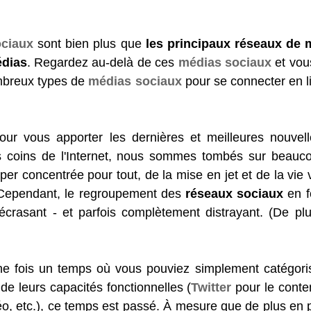
ociaux
 sont bien plus que 
les principaux réseaux de 
édias
. Regardez au-delà de ces 
médias sociaux
 et vou
mbreux types de 
médias sociaux
 pour se connecter en l
ur vous apporter les dernières et meilleures nouvel
s coins de l'Internet, nous sommes tombés sur beauc
per concentrée pour tout, de la mise en jet et de la vie ve
l. Cependant, le regroupement des 
réseaux sociaux
 en f
écrasant - et parfois complètement distrayant. (De plu
 une fois un temps où vous pouviez simplement catégori
 de leurs capacités fonctionnelles (
Twitter
 pour le conten
o, etc.), ce temps est passé. À mesure que de plus en 