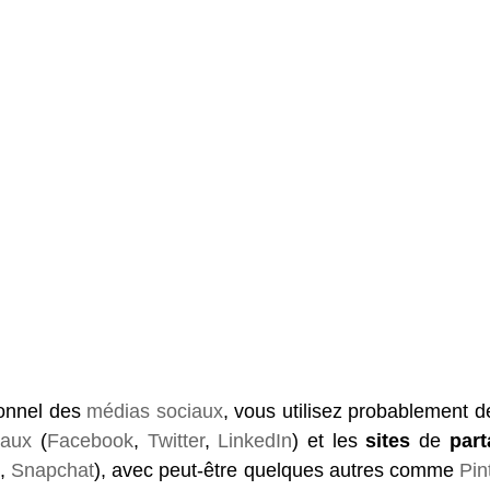
onnel des 
médias sociaux
, vous utilisez probablement dé
iaux
 (
Facebook
, 
Twitter
, 
LinkedIn
) et les 
sites
 de 
par
e
, 
Snapchat
), avec peut-être quelques autres comme 
Pin