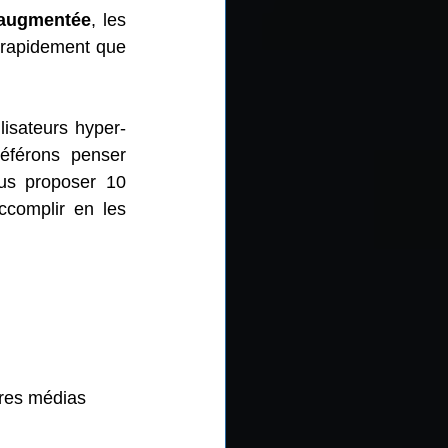
 augmentée
, les 
s rapidement que 
ilisateurs hyper-
éférons penser 
us proposer 10 
complir en les 
tres médias