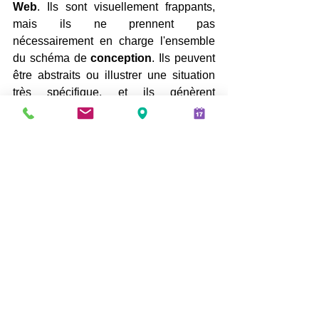
Web
. Ils sont visuellement frappants, 
mais ils ne prennent pas 
nécessairement en charge l'ensemble 
du schéma de 
conception
. Ils peuvent 
être abstraits ou illustrer une situation 
très spécifique, et ils génèrent 
immédiatement une impression 
inégalée. Certes, les fonds vidéo ne 
sont pas adaptés à tous les sujets de 
site Web
 ou public cible, mais si vous 
pensez qu'ils fonctionneraient bien avec 
le vôtre, nous vous encourageons à 
essayer.