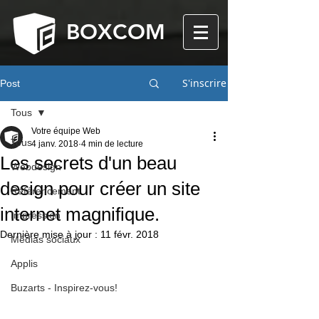
BOXCOM
S'inscrire
Post
Tous
Votre équipe Web
Tous
4 janv. 2018
4 min de lecture
Les secrets d'un beau
Webdesign
design pour créer un site
Référencement
internet magnifique.
Impression
Dernière mise à jour :
11 févr. 2018
Médias sociaux
Applis
Buzarts - Inspirez-vous!