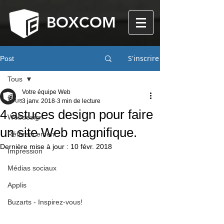
BOXCOM
S'inscrire
Post
Tous
Votre équipe Web
Tous
3 janv. 2018
3 min de lecture
4 astuces design pour faire
Webdesign
un site Web magnifique.
Référencement
Dernière mise à jour :
10 févr. 2018
Impression
Médias sociaux
Applis
Buzarts - Inspirez-vous!