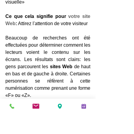
visuelle»
Ce que cela signifie pour 
votre site 
Web
:
 Attirez l'attention de votre visiteur
Beaucoup de recherches ont été 
effectuées pour déterminer comment les 
lecteurs voient le contenu sur les 
écrans. Les résultats sont clairs: les 
gens parcourent les 
sites Web
 de haut 
en bas et de gauche à droite. Certaines 
personnes se réfèrent à cette 
numérisation comme prenant une forme 
«F» ou «Z».
Ce sont des 
résultats de recherche
comme celui-ci qui signifient que vous 
avez un certain contrôle sur la façon 
dont les visiteurs voient 
votre site 